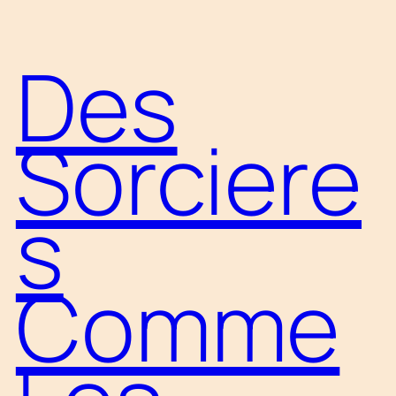
Aller
Des
au
contenu
Sorciere
s
Comme