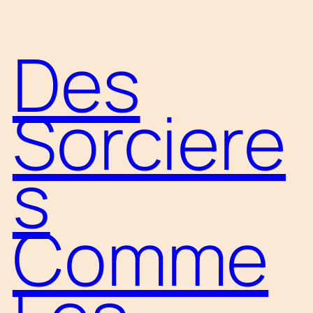
Aller
Des
au
contenu
Sorciere
s
Comme