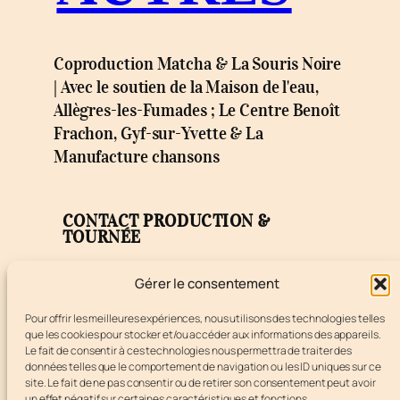
Coproduction Matcha & La Souris Noire
| Avec le soutien de la Maison de l'eau,
Allègres-les-Fumades ; Le Centre Benoît
Frachon, Gyf-sur-Yvette & La
Manufacture chansons
CONTACT PRODUCTION &
TOURNÉE
Label MATCHA
Gérer le consentement
Éric Ghenassia
Tel : +33 6 12 59 33 10
Pour offrir les meilleures expériences, nous utilisons des technologies telles
que les cookies pour stocker et/ou accéder aux informations des appareils.
eric@ghenassia.org
Le fait de consentir à ces technologies nous permettra de traiter des
données telles que le comportement de navigation ou les ID uniques sur ce
site. Le fait de ne pas consentir ou de retirer son consentement peut avoir
un effet négatif sur certaines caractéristiques et fonctions.